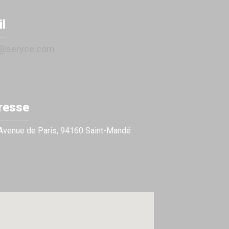
l
o@seryce.com
resse
Avenue de Paris, 94160 Saint-Mandé